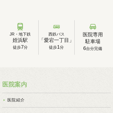
JR・地下鉄
西鉄バス
医院専用
姪浜駅
「愛宕一丁目」
駐車場
7
1
徒歩
分
徒歩
分
6
台分完備
医院案内
医院紹介