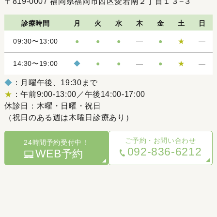
〒819-0007
福岡県福岡市西区愛宕南２丁目１３−３
診療時間
月
火
水
木
金
土
日
09:30〜13:00
●
●
●
―
●
★
―
14:30〜19:00
◆
●
●
―
●
★
―
◆
：月曜午後、19:30まで
★
：午前9:00-13:00／午後14:00-17:00
休診日：木曜・日曜・祝日
（祝日のある週は木曜日診療あり）
ご予約・お問い合わせ
24時間予約受付中！
092-836-6212
WEB
予約