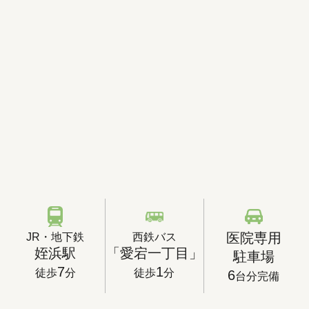
JR・地下鉄
西鉄バス
医院専用
姪浜駅
「愛宕一丁目」
駐車場
7
1
徒歩
分
徒歩
分
6
台分完備