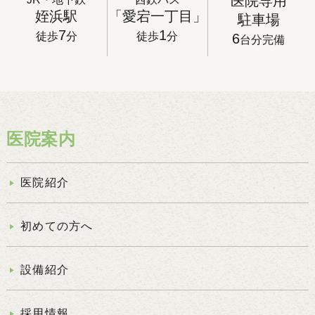
医院専用
姪浜駅
「愛宕一丁目」
駐車場
7
1
徒歩
分
徒歩
分
6
台分完備
医院案内
医院紹介
初めての方へ
設備紹介
採用情報