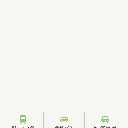
JR・地下鉄
西鉄バス